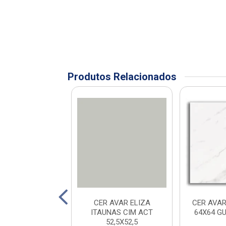
Produtos Relacionados
AVELLO STRADA
CER AVAR ELIZA
CER AVAR
IGE 45X45
ITAUNAS CIM ACT
64X64 G
52,5X52,5