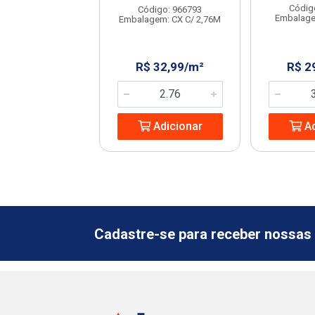
digo: 231702
Códig
Código: 966793
em: CX C/ 2,23M
Embalage
Embalagem: CX C/ 2,76M
 32,08/m²
R$ 32,99/m²
R$ 2
Adicionar
Adicionar
Ad
Cadastre-se para receber nossas 