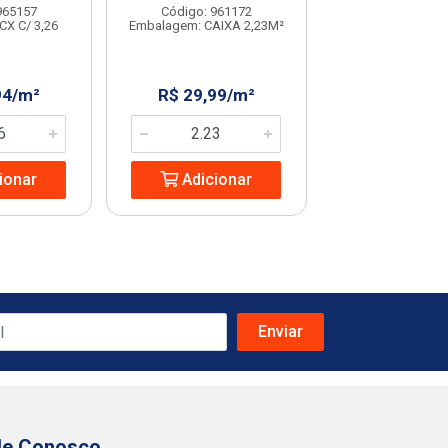
965157
Código: 961172
Código: 231
CX C/ 3,26
Embalagem: CAIXA 2,23M²
Embalagem: CX C
94/m²
R$ 29,99/m²
R$ 32,08
ionar
Adicionar
Adicio
le Conosco