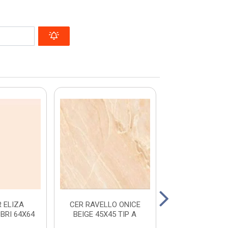
 ELIZA
CER RAVELLO ONICE
CER RAVELLO 
BRI 64X64
BEIGE 45X45 TIP A
BEIGE 45