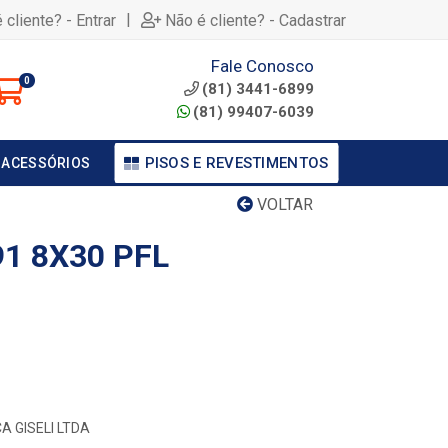
|
 cliente? - Entrar
Não é cliente? - Cadastrar
Fale Conosco
0
(81) 3441-6899
(81) 99407-6039
PISOS E REVESTIMENTOS
 ACESSÓRIOS
VOLTAR
91 8X30 PFL
A GISELI LTDA