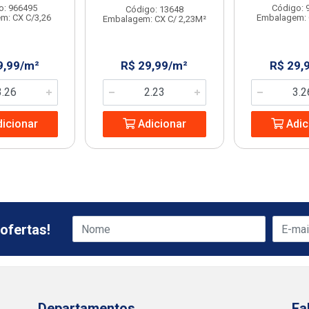
o: 966495
Código: 
Código: 13648
m: CX C/3,26
Embalagem: 
Embalagem: CX C/ 2,23M²
9,99/m²
R$ 29,99/m²
R$ 29,
icionar
Adicionar
Adic
ofertas!
Departamentos
Fa