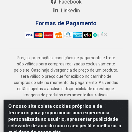
Facebook
Linkedin
Formas de Pagamento
Preços, promoções, condições de pagamento e frete
são válidos para compras realizadas exclusivamente
pelo site. Caso haja divergência de preço de um produto,
será válido o preço que for exibido no carrinho de
compras do site no momento do pagamento. As vendas
estão sujeitas a análise e disponibilidade do estoque.
Imagens de produtos meramente ilustrativas.
Armazém Jenipapo Materiais de Construção em
O nosso site coleta cookies próprios e de
Geral LTDA - Rua das Flores, 2691 - Guabiraba,
terceiros para proporcionar uma experiência
Recife/PE - CEP 52.291-630 - CNPJ
personalizada ao usuário, apresentar publicidade
41.097.379/0001-
relevante de acordo com o seu perfil e melhorar a