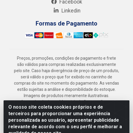
Facebook
Linkedin
Formas de Pagamento
Preços, promoções, condições de pagamento e frete
são válidos para compras realizadas exclusivamente
pelo site. Caso haja divergência de preço de um produto,
será válido o preço que for exibido no carrinho de
compras do site no momento do pagamento. As vendas
estão sujeitas a análise e disponibilidade do estoque.
Imagens de produtos meramente ilustrativas.
Armazém Jenipapo Materiais de Construção em
O nosso site coleta cookies próprios e de
Geral LTDA - Rua das Flores, 2691 - Guabiraba,
terceiros para proporcionar uma experiência
Recife/PE - CEP 52.291-630 - CNPJ
personalizada ao usuário, apresentar publicidade
41.097.379/0001-
relevante de acordo com o seu perfil e melhorar a