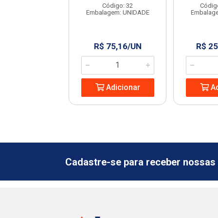
ódigo: 2984
Código: 32
Códig
agem: UNIDADE
Embalagem: UNIDADE
Embalag
 50,11/UN
R$ 75,16/UN
R$ 25
Adicionar
Adicionar
Ad
Cadastre-se para receber nossas 