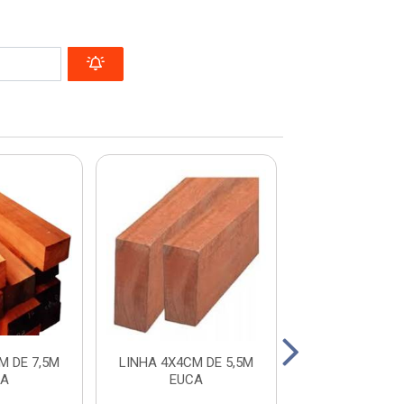
M DE 7,5M
LINHA 4X4CM DE 5,5M
LINHA 4X4CM
CA
EUCA
EUCA