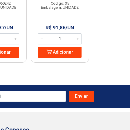
960242
Código: 35
Código: 29
 UNIDADE
Embalagem: UNIDADE
Embalagem: U
,37/UN
R$ 91,86/UN
R$ 50,11
ionar
Adicionar
Adicio
le Conosco