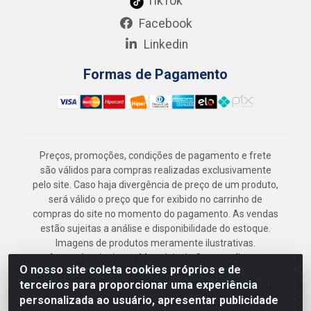
TikTok
Facebook
Linkedin
Formas de Pagamento
Preços, promoções, condições de pagamento e frete
são válidos para compras realizadas exclusivamente
pelo site. Caso haja divergência de preço de um produto,
será válido o preço que for exibido no carrinho de
compras do site no momento do pagamento. As vendas
estão sujeitas a análise e disponibilidade do estoque.
Imagens de produtos meramente ilustrativas.
Armazém Jenipapo Materiais de Construção em
O nosso site coleta cookies próprios e de
Geral LTDA - Rua das Flores, 2691 - Guabiraba,
terceiros para proporcionar uma experiência
Recife/PE - CEP 52.291-630 - CNPJ
personalizada ao usuário, apresentar publicidade
41.097.379/0001-