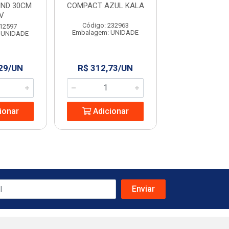
IND 30CM
COMPACT AZUL KALA
CAULINS COM
V
KALA
Código: 232963
 12597
Código: 960
Embalagem: UNIDADE
 UNIDADE
Embalagem: U
,29/UN
R$ 312,73/UN
R$ 350,6
ionar
Adicionar
Adicio