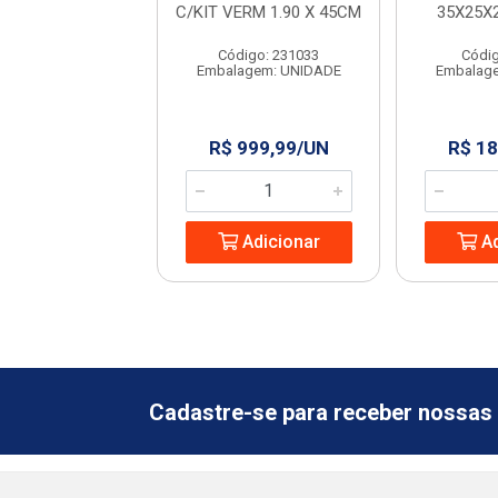
NS COM BORDA
C/KIT VERM 1.90 X 45CM
35X25X
KALA
Código: 231033
Códig
digo: 960913
Embalagem: UNIDADE
Embalag
agem: UNIDADE
350,66/UN
R$ 999,99/UN
R$ 18
Adicionar
Adicionar
Ad
Cadastre-se para receber nossas 