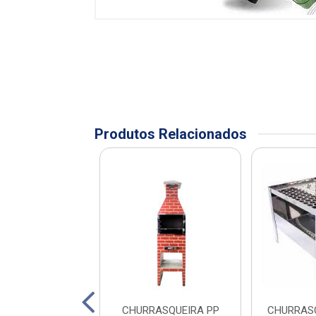
Produtos Relacionados
EIRO TRIPE 6
CHURRASQUEIRA PP
CHURRASQ