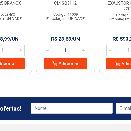
25 BRANOX
CM SQ3112
EXAUSTOR 
220
o: 23430
Código: 11009
Código:
em: UNIDADE
Embalagem: UNIDADE
Embalagem:
8,99/UN
R$ 23,63/UN
R$ 593
icionar
Adicionar
Adic
ofertas!