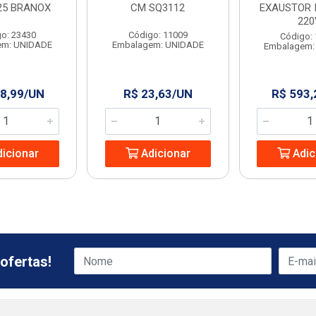
25 BRANOX
CM SQ3112
EXAUSTOR 
220
o: 23430
Código: 11009
Código:
em: UNIDADE
Embalagem: UNIDADE
Embalagem:
8,99/UN
R$ 23,63/UN
R$ 593
icionar
Adicionar
Adic
ofertas!