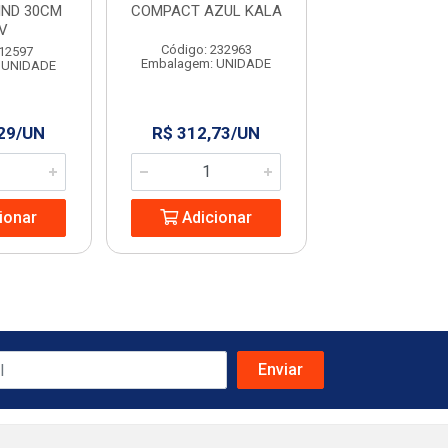
IND 30CM
COMPACT AZUL KALA
CAULINS COM
V
KALA
Código: 232963
 12597
Código: 960
Embalagem: UNIDADE
 UNIDADE
Embalagem: U
,29/UN
R$ 312,73/UN
R$ 350,6
ionar
Adicionar
Adicio