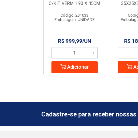
NS COM BORDA
C/KIT VERM 1.90 X 45CM
35X25X
KALA
Código: 231033
Códig
digo: 960913
Embalagem: UNIDADE
Embalag
agem: UNIDADE
350,66/UN
R$ 999,99/UN
R$ 18
Adicionar
Adicionar
Ad
Cadastre-se para receber nossas 