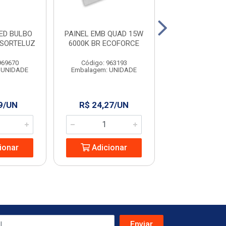
ED BULBO
PAINEL EMB QUAD 15W
LAMPADA LED
 SORTELUZ
6000K BR ECOFORCE
CITYLUMI B
969670
Código: 963193
Código: 221
 UNIDADE
Embalagem: UNIDADE
Embalagem: U
9/UN
R$ 24,27/UN
R$ 4,22/
ionar
Adicionar
Adicio