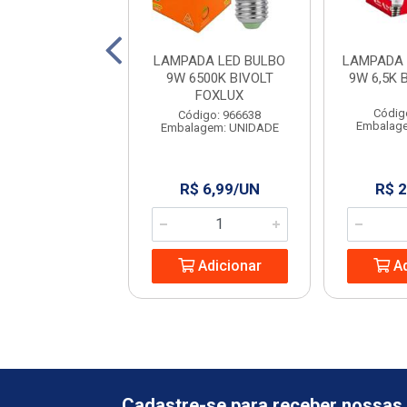
DA LED 9W BR
LAMPADA LED BULBO
LAMPADA 
YLUMI BRAVO
9W 6500K BIVOLT
9W 6,5K 
FOXLUX
digo: 221512
Códig
Código: 966638
agem: UNIDADE
Embalag
Embalagem: UNIDADE
 4,22/UN
R$ 6,99/UN
R$ 2
Adicionar
Adicionar
Ad
Cadastre-se para receber nossas 