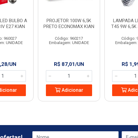
LED BULBO A
PROJETOR 100W 6,5K
LAMPADA L
BIV E27 KIAN
PRETO ECONOMAX KIAN
T45 9W 6,5K
o: 960027
Código: 960217
Código: 
em: UNIDADE
Embalagem: UNIDADE
Embalagem:
,28/UN
R$ 87,01/UN
R$ 1,9
icionar
Adicionar
Adic
ofertas!