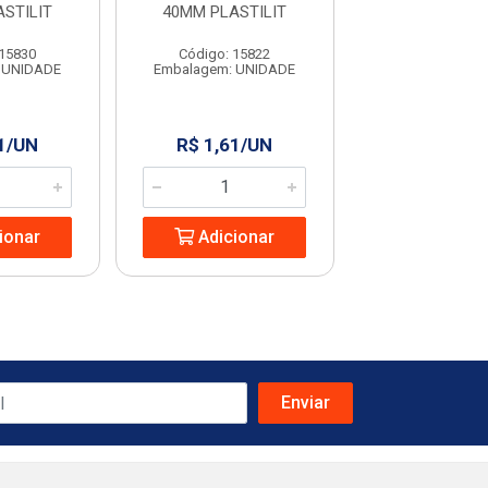
STILIT
40MM PLASTILIT
PLASTIL
 15830
Código: 15822
Código: 19
 UNIDADE
Embalagem: UNIDADE
Embalagem: U
1/UN
R$ 1,61/UN
R$ 1,15/
ionar
Adicionar
Adicio