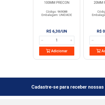
LASTILIT
100MM PRECON
20MM 
digo: 19694
Código: 969088
Códig
agem: UNIDADE
Embalagem: UNIDADE
Embalag
 1,15/UN
R$ 6,30/UN
R$ 0
Adicionar
Adicionar
Ad
Cadastre-se para receber nossas 