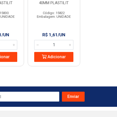
STILIT
40MM PLASTILIT
PLASTIL
 15830
Código: 15822
Código: 19
 UNIDADE
Embalagem: UNIDADE
Embalagem: U
1/UN
R$ 1,61/UN
R$ 1,15/
ionar
Adicionar
Adicio