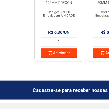
LASTILIT
100MM PRECON
20MM 
digo: 19694
Código: 969088
Códig
agem: UNIDADE
Embalagem: UNIDADE
Embalag
 1,15/UN
R$ 6,30/UN
R$ 0
Adicionar
Adicionar
Ad
Cadastre-se para receber nossas 