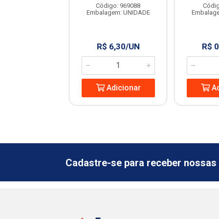
digo: 968971
Código: 969088
Códig
agem: UNIDADE
Embalagem: UNIDADE
Embalag
 74,99/UN
R$ 6,30/UN
R$ 0
Adicionar
Adicionar
Ad
Cadastre-se para receber nossas 