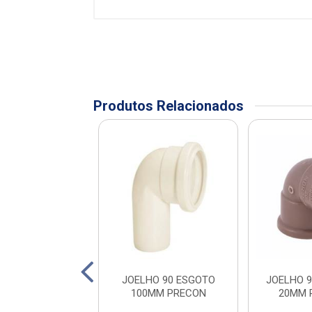
Produtos Relacionados
ESGOTO 100 SN
JOELHO 90 ESGOTO
JOELHO 
M PRECON
100MM PRECON
20MM 