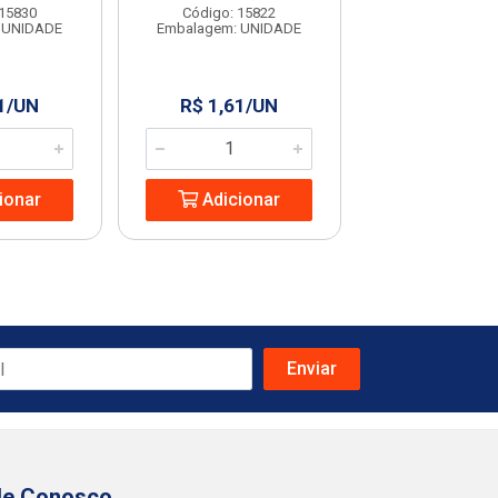
 15830
Código: 15822
Código: 968
 UNIDADE
Embalagem: UNIDADE
Embalagem: U
1/UN
R$ 1,61/UN
R$ 74,99
ionar
Adicionar
Adicio
le Conosco