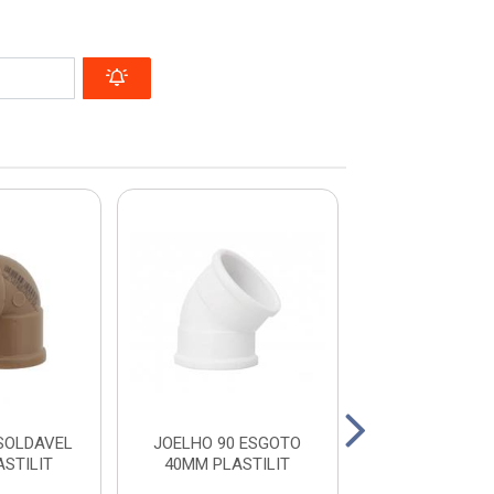
SOLDAVEL
JOELHO 90 ESGOTO
TUBO ESGOTO 
STILIT
40MM PLASTILIT
6M PREC