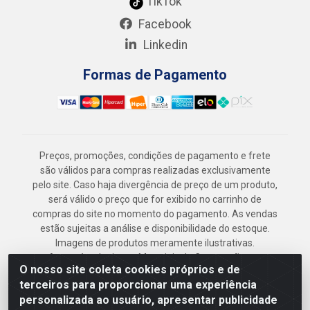
TikTok
Facebook
Linkedin
Formas de Pagamento
Preços, promoções, condições de pagamento e frete
são válidos para compras realizadas exclusivamente
pelo site. Caso haja divergência de preço de um produto,
será válido o preço que for exibido no carrinho de
compras do site no momento do pagamento. As vendas
estão sujeitas a análise e disponibilidade do estoque.
Imagens de produtos meramente ilustrativas.
Armazém Jenipapo Materiais de Construção em
O nosso site coleta cookies próprios e de
Geral LTDA - Rua das Flores, 2691 - Guabiraba,
terceiros para proporcionar uma experiência
Recife/PE - CEP 52.291-630 - CNPJ
personalizada ao usuário, apresentar publicidade
41.097.379/0001-