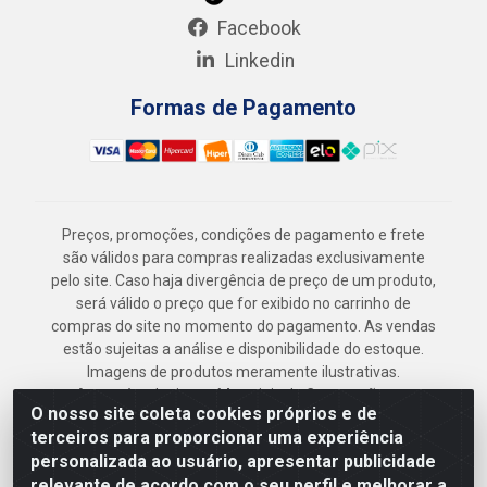
Facebook
Linkedin
Formas de Pagamento
Preços, promoções, condições de pagamento e frete
são válidos para compras realizadas exclusivamente
pelo site. Caso haja divergência de preço de um produto,
será válido o preço que for exibido no carrinho de
compras do site no momento do pagamento. As vendas
estão sujeitas a análise e disponibilidade do estoque.
Imagens de produtos meramente ilustrativas.
Armazém Jenipapo Materiais de Construção em
O nosso site coleta cookies próprios e de
Geral LTDA - Rua das Flores, 2691 - Guabiraba,
terceiros para proporcionar uma experiência
Recife/PE - CEP 52.291-630 - CNPJ
personalizada ao usuário, apresentar publicidade
41.097.379/0001-
relevante de acordo com o seu perfil e melhorar a