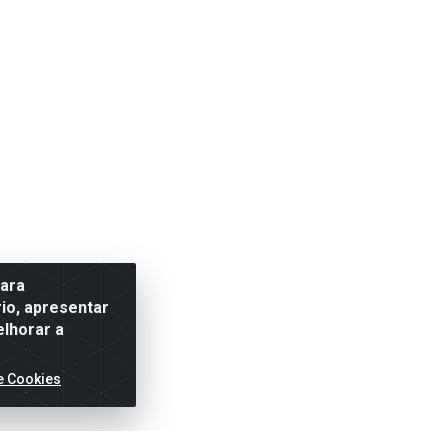
para
io, apresentar
elhorar a
e Cookies