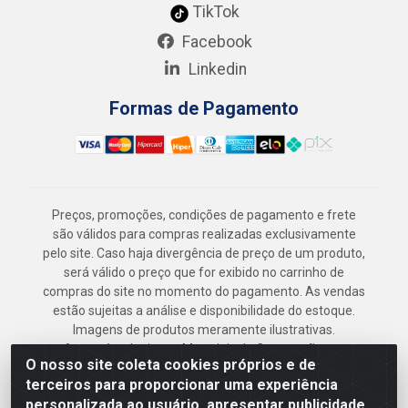
TikTok
Facebook
Linkedin
Formas de Pagamento
Preços, promoções, condições de pagamento e frete
são válidos para compras realizadas exclusivamente
pelo site. Caso haja divergência de preço de um produto,
será válido o preço que for exibido no carrinho de
compras do site no momento do pagamento. As vendas
estão sujeitas a análise e disponibilidade do estoque.
Imagens de produtos meramente ilustrativas.
Armazém Jenipapo Materiais de Construção em
O nosso site coleta cookies próprios e de
Geral LTDA - Rua das Flores, 2691 - Guabiraba,
terceiros para proporcionar uma experiência
Recife/PE - CEP 52.291-630 - CNPJ
personalizada ao usuário, apresentar publicidade
41.097.379/0001-