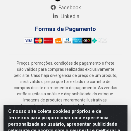
Facebook
Linkedin
Formas de Pagamento
Preços, promoções, condições de pagamento e frete
são válidos para compras realizadas exclusivamente
pelo site. Caso haja divergência de preço de um produto,
será válido o preço que for exibido no carrinho de
compras do site no momento do pagamento. As vendas
estão sujeitas a análise e disponibilidade do estoque.
Imagens de produtos meramente ilustrativas.
Armazém Jenipapo Materiais de Construção em
O nosso site coleta cookies próprios e de
Geral LTDA - Rua das Flores, 2691 - Guabiraba,
terceiros para proporcionar uma experiência
Recife/PE - CEP 52.291-630 - CNPJ
personalizada ao usuário, apresentar publicidade
41.097.379/0001-
relevante de acordo com o seu perfil e melhorar a