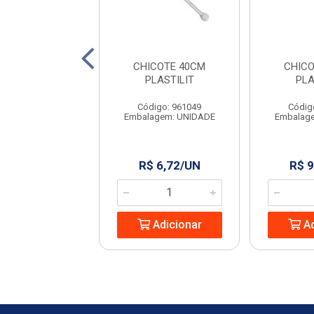
RED. CROMADA
CHICOTE 40CM
CHIC
0MM REBOUCAS
PLASTILIT
PLA
digo: 962889
Código: 961049
Códig
agem: UNIDADE
Embalagem: UNIDADE
Embalag
 22,67/UN
R$ 6,72/UN
R$ 9
Adicionar
Adicionar
Ad