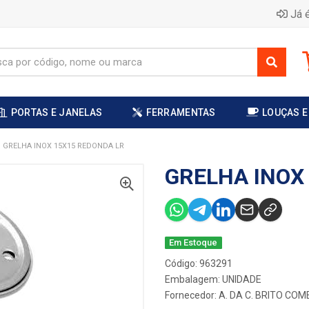
Já é
PORTAS E JANELAS
FERRAMENTAS
LOUÇAS E
GRELHA INOX 15X15 REDONDA LR
GRELHA INOX
Em Estoque
Código: 963291
Embalagem: UNIDADE
Fornecedor:
A. DA C. BRITO CO