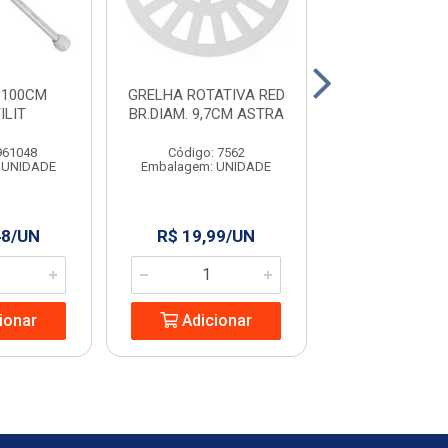
 100CM
GRELHA ROTATIVA RED
RALO RED. C
ILIT
BR.DIAM. 9,7CM ASTRA
100X50MM RE
961048
Código: 7562
Código: 962
 UNIDADE
Embalagem: UNIDADE
Embalagem: U
48/UN
R$ 19,99/UN
R$ 22,67
ionar
Adicionar
Adicio