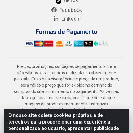
TikTok
Facebook
Linkedin
Formas de Pagamento
Preços, promoções, condições de pagamento e frete
são válidos para compras realizadas exclusivamente
pelo site. Caso haja divergência de preço de um produto,
será válido o preço que for exibido no carrinho de
compras do site no momento do pagamento. As vendas
estão sujeitas a análise e disponibilidade do estoque.
Imagens de produtos meramente ilustrativas.
Armazém Jenipapo Materiais de Construção em
O nosso site coleta cookies próprios e de
Geral LTDA - Rua das Flores, 2691 - Guabiraba,
terceiros para proporcionar uma experiência
Recife/PE - CEP 52.291-630 - CNPJ
personalizada ao usuário, apresentar publicidade
41.097.379/0001-