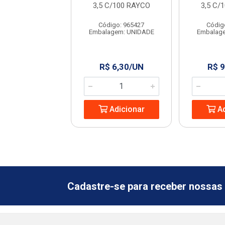
GRANFIX
3,5 C/100 RAYCO
3,5 C/
ódigo: 6364
Código: 965427
Códig
agem: UNIDADE
Embalagem: UNIDADE
Embalag
 2,99/SC
R$ 6,30/UN
R$ 9
Adicionar
Adicionar
Ad
Cadastre-se para receber nossas 