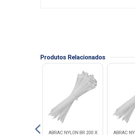
Produtos Relacionados
FIO 2,5 A 4MM
ABRAC NYLON BR 200 X
ABRAC NY