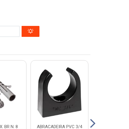
. BR N. 8
ABRACADEIRA PVC 3/4
FIXA FIO 2,5