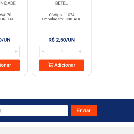
UNIDADE
BETEL
GRANFI
964170
Código: 11074
Código: 63
 UNIDADE
Embalagem: UNIDADE
Embalagem: U
0/UN
R$ 2,50/UN
R$ 2,99/
ionar
Adicionar
Adicio