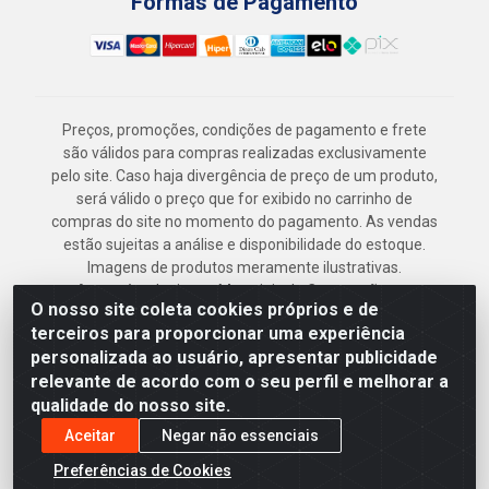
Formas de Pagamento
Preços, promoções, condições de pagamento e frete
são válidos para compras realizadas exclusivamente
pelo site. Caso haja divergência de preço de um produto,
será válido o preço que for exibido no carrinho de
compras do site no momento do pagamento. As vendas
estão sujeitas a análise e disponibilidade do estoque.
Imagens de produtos meramente ilustrativas.
Armazém Jenipapo Materiais de Construção em
O nosso site coleta cookies próprios e de
Geral LTDA - Rua das Flores, 2691 - Guabiraba,
terceiros para proporcionar uma experiência
Recife/PE - CEP 52.291-630 - CNPJ
personalizada ao usuário, apresentar publicidade
41.097.379/0001-
relevante de acordo com o seu perfil e melhorar a
qualidade do nosso site.
Aceitar
Negar não essenciais
Preferências de Cookies