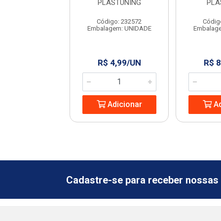
NIFORTTE
PLASTUNING
PLA
digo: 13372
Código: 232572
Códig
agem: UNIDADE
Embalagem: UNIDADE
Embalag
 4,99/UN
R$ 4,99/UN
R$ 8
Adicionar
Adicionar
Ad
Cadastre-se para receber nossas 