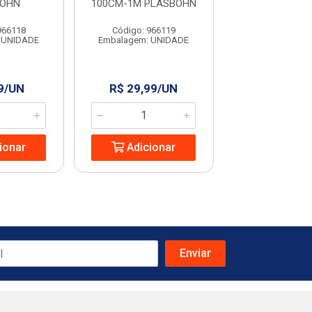
BOHN
100CM-1M PLASBOHN
UNIFORT
966118
Código: 966119
Código: 13
 UNIDADE
Embalagem: UNIDADE
Embalagem: U
9/UN
R$ 29,99/UN
R$ 4,99/
ionar
Adicionar
Adicio