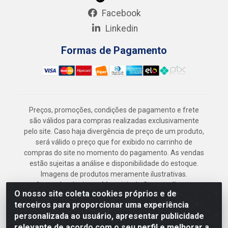
Facebook
Linkedin
Formas de Pagamento
Preços, promoções, condições de pagamento e frete
são válidos para compras realizadas exclusivamente
pelo site. Caso haja divergência de preço de um produto,
será válido o preço que for exibido no carrinho de
compras do site no momento do pagamento. As vendas
estão sujeitas a análise e disponibilidade do estoque.
Imagens de produtos meramente ilustrativas.
Armazém Jenipapo Materiais de Construção em
O nosso site coleta cookies próprios e de
Geral LTDA - Rua das Flores, 2691 - Guabiraba,
terceiros para proporcionar uma experiência
Recife/PE - CEP 52.291-630 - CNPJ
personalizada ao usuário, apresentar publicidade
41.097.379/0001-
relevante de acordo com o seu perfil e melhorar a