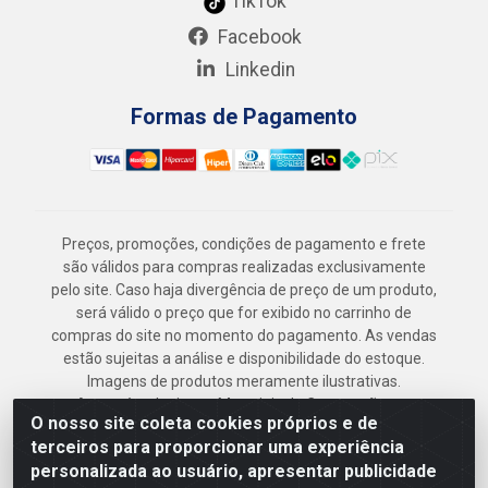
TikTok
Facebook
Linkedin
Formas de Pagamento
Preços, promoções, condições de pagamento e frete
são válidos para compras realizadas exclusivamente
pelo site. Caso haja divergência de preço de um produto,
será válido o preço que for exibido no carrinho de
compras do site no momento do pagamento. As vendas
estão sujeitas a análise e disponibilidade do estoque.
Imagens de produtos meramente ilustrativas.
Armazém Jenipapo Materiais de Construção em
O nosso site coleta cookies próprios e de
Geral LTDA - Rua das Flores, 2691 - Guabiraba,
terceiros para proporcionar uma experiência
Recife/PE - CEP 52.291-630 - CNPJ
personalizada ao usuário, apresentar publicidade
41.097.379/0001-