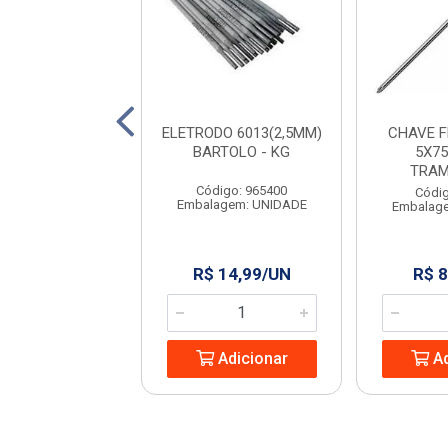
 PARA PEDREIRO
ELETRODO 6013(2,5MM)
CHAVE 
9” RAYCO
BARTOLO - KG
5X75
TRAM
digo: 965444
Código: 965400
Códig
agem: UNIDADE
Embalagem: UNIDADE
Embalag
 13,24/UN
R$ 14,99/UN
R$ 8
Adicionar
Adicionar
Ad