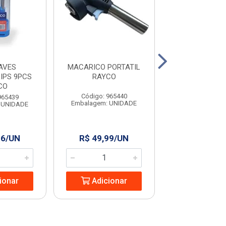
AVES
MACARICO PORTATIL
COLHER PARA P
IPS 9PCS
RAYCO
9” RAYC
CO
Código: 965440
Código: 965
965439
Embalagem: UNIDADE
Embalagem: U
 UNIDADE
96/UN
R$ 49,99/UN
R$ 13,24
ionar
Adicionar
Adicio