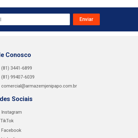
le Conosco
(81) 3441-6899
(81) 99407-6039
comercial@armazemjenipapo.com.br
des Sociais
Instagram
TikTok
Facebook