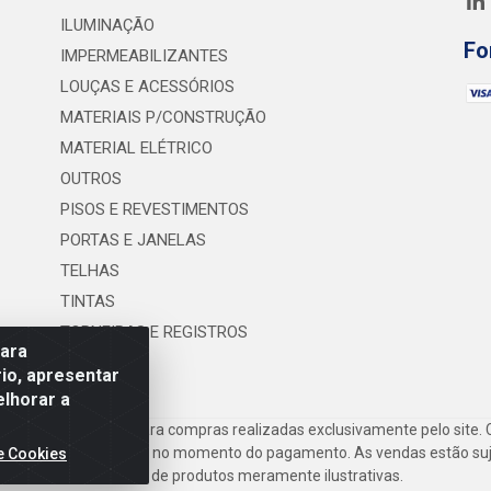
ILUMINAÇÃO
Fo
IMPERMEABILIZANTES
LOUÇAS E ACESSÓRIOS
MATERIAIS P/CONSTRUÇÃO
MATERIAL ELÉTRICO
OUTROS
PISOS E REVESTIMENTOS
PORTAS E JANELAS
TELHAS
TINTAS
TORNEIRAS E REGISTROS
para
UTILIDADES
io, apresentar
elhorar a
frete são válidos para compras realizadas exclusivamente pelo site. 
inho de compras do site no momento do pagamento. As vendas estão suje
e Cookies
Imagens de produtos meramente ilustrativas.