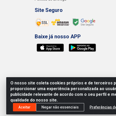
Site Seguro
Baixe já nosso APP
O nosso site coleta cookies próprios e de terceiros 
proporcionar uma experiência personalizada ao usuár
publicidade relevante de acordo com o seu perfil e m
qualidade do nosso site.
Preços, promoções, condições de pagamento e 
será válido o preço que for exibido no carr
Aceitar
Negar não essenciais
Preferências d