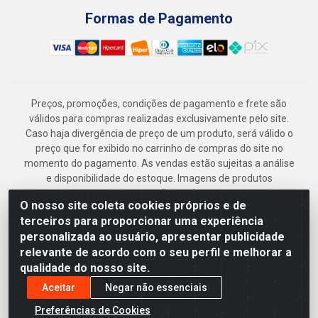
Formas de Pagamento
Preços, promoções, condições de pagamento e frete são
válidos para compras realizadas exclusivamente pelo site.
Caso haja divergência de preço de um produto, será válido o
preço que for exibido no carrinho de compras do site no
momento do pagamento. As vendas estão sujeitas a análise
e disponibilidade do estoque. Imagens de produtos
meramente ilustrativas.
O nosso site coleta cookies próprios e de
Armazém Jenipapo Materiais de Construção em Geral
terceiros para proporcionar uma experiência
LTDA - Rua das Flores, 2691 - Guabiraba, Recife/PE - CEP
personalizada ao usuário, apresentar publicidade
52.291-630 - CNPJ 41.097.379/0001-
relevante de acordo com o seu perfil e melhorar a
qualidade do nosso site.
Aceitar
Negar não essenciais
Preferências de Cookies