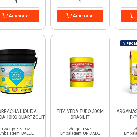
Adicionar
Adicionar
% PRO
ORRACHA LIQUIDA
FITA VEDA TUDO 30CM
ARGAMAS
CA 18KG QUARTZOLIT
BRASILIT
P/
Código: 963992
Código: 15471
Có
Embalagem: BALDE
Embalagem: UNIDADE
Embal