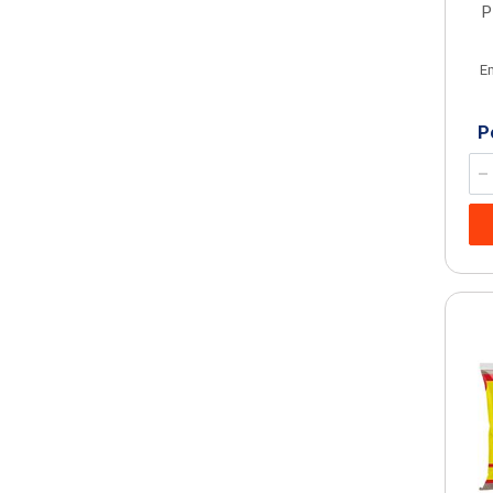
P
E
P