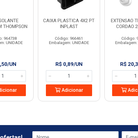
ISOLANTE
CAIXA PLASTICA 4X2 PT
EXTENSAO T
M THOMPSON
INPLAST
CORDAO 2
o: 964738
Código: 966461
Código: 
em: UNIDADE
Embalagem: UNIDADE
Embalagem:
,50/UN
R$ 0,89/UN
R$ 20,
icionar
Adicionar
Adic
ofertas!