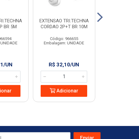
RI.TECHNA
EXTENSAO TRI.TECHNA
EXTENSAO TRI
P BR 5M
CORDAO 2P+T BR 10M
CORDAO 2P+T
966594
Código: 966655
Código: 966
 UNIDADE
Embalagem: UNIDADE
Embalagem: U
31/UN
R$ 32,10/UN
R$ 19,70
ionar
Adicionar
Adicio