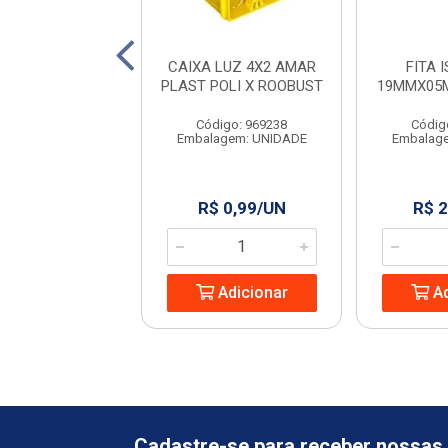
AO TRI.TECHNA
CAIXA LUZ 4X2 AMAR
FITA 
O 2P+T BR 3M
PLAST POLI X ROOBUST
19MMX05
digo: 966656
Código: 969238
Códig
agem: UNIDADE
Embalagem: UNIDADE
Embalag
 19,70/UN
R$ 0,99/UN
R$ 2
Adicionar
Adicionar
Ad
Cadastre-se para receber nossas 