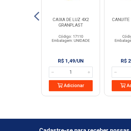
I DISJUNTOR
CAIXA DE LUZ 4X2
CANUITE 
R 32A C ELITEK
GRANPLAST
digo: 963102
Código: 17110
Códi
agem: UNIDADE
Embalagem: UNIDADE
Embalag
 9,53/UN
R$ 1,49/UN
R$ 
Adicionar
Adicionar
Ad
Cadastre-se para receber nossas 