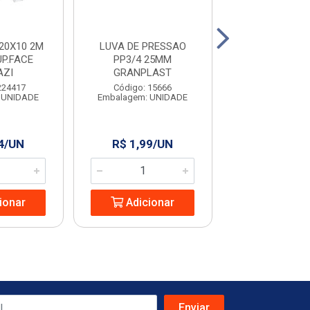
20X10 2M
LUVA DE PRESSAO
MINI DISJU
UP.FACE
PP3/4 25MM
UNIPOLAR 32A 
AZI
GRANPLAST
Código: 963
224417
Código: 15666
Embalagem: U
 UNIDADE
Embalagem: UNIDADE
4/UN
R$ 1,99/UN
R$ 9,53/
ionar
Adicionar
Adicio