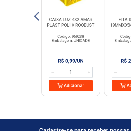
AO TRI.TECHNA
CAIXA LUZ 4X2 AMAR
FITA 
O 2P+T BR 3M
PLAST POLI X ROOBUST
19MMX05
digo: 966656
Código: 969238
Códig
agem: UNIDADE
Embalagem: UNIDADE
Embalag
 19,70/UN
R$ 0,99/UN
R$ 2
Adicionar
Adicionar
Ad
Cadastre-se para receber nossas 