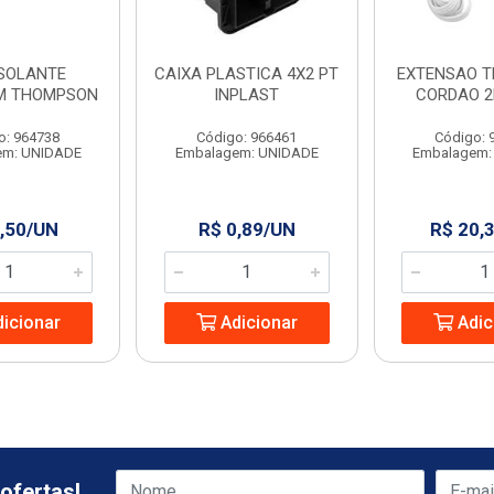
ISOLANTE
CAIXA PLASTICA 4X2 PT
EXTENSAO T
M THOMPSON
INPLAST
CORDAO 2
o: 964738
Código: 966461
Código: 
em: UNIDADE
Embalagem: UNIDADE
Embalagem:
,50/UN
R$ 0,89/UN
R$ 20,
icionar
Adicionar
Adic
ofertas!