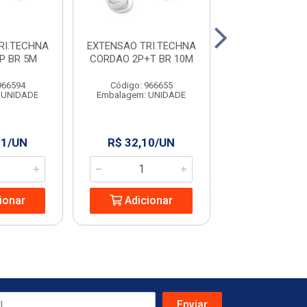
RI.TECHNA
EXTENSAO TRI.TECHNA
EXTENSAO TRI
P BR 5M
CORDAO 2P+T BR 10M
CORDAO 2P+T
966594
Código: 966655
Código: 966
 UNIDADE
Embalagem: UNIDADE
Embalagem: U
31/UN
R$ 32,10/UN
R$ 19,70
ionar
Adicionar
Adicio