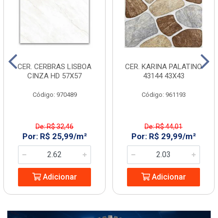
CER. CERBRAS LISBOA
CER. KARINA PALATINO
CINZA HD 57X57
43144 43X43
Código: 970489
Código: 961193
De: R$ 32,46
De: R$ 44,01
Por: R$ 25,99/m²
Por: R$ 29,99/m²
Adicionar
Adicionar