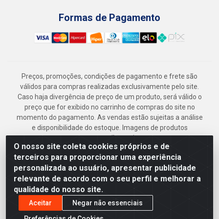
Formas de Pagamento
Preços, promoções, condições de pagamento e frete são
válidos para compras realizadas exclusivamente pelo site.
Caso haja divergência de preço de um produto, será válido o
preço que for exibido no carrinho de compras do site no
momento do pagamento. As vendas estão sujeitas a análise
e disponibilidade do estoque. Imagens de produtos
meramente ilustrativas.
O nosso site coleta cookies próprios e de
Armazém Jenipapo Materiais de Construção em Geral
terceiros para proporcionar uma experiência
LTDA - Rua das Flores, 2691 - Guabiraba, Recife/PE - CEP
personalizada ao usuário, apresentar publicidade
52.291-630 - CNPJ 41.097.379/0001-
relevante de acordo com o seu perfil e melhorar a
qualidade do nosso site.
Aceitar
Negar não essenciais
Preferências de Cookies