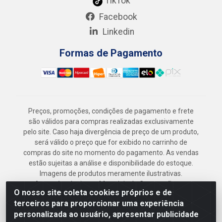
TikTok
Facebook
Linkedin
Formas de Pagamento
Preços, promoções, condições de pagamento e frete
são válidos para compras realizadas exclusivamente
pelo site. Caso haja divergência de preço de um produto,
será válido o preço que for exibido no carrinho de
compras do site no momento do pagamento. As vendas
estão sujeitas a análise e disponibilidade do estoque.
Imagens de produtos meramente ilustrativas.
Armazém Jenipapo Materiais de Construção em
O nosso site coleta cookies próprios e de
Geral LTDA - Rua das Flores, 2691 - Guabiraba,
terceiros para proporcionar uma experiência
Recife/PE - CEP 52.291-630 - CNPJ
personalizada ao usuário, apresentar publicidade
41.097.379/0001-