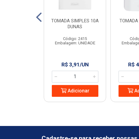
DA DUPLA 10A
TOMADA SIMPLES 10A
TOMADA 
CANOA
DUNAS
ódigo: 9823
Código: 2415
Códi
agem: UNIDADE
Embalagem: UNIDADE
Embalag
 10,26/UN
R$ 3,91/UN
R$ 4
Adicionar
Adicionar
Ad
Cadastre-se para receber nossas 