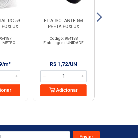
AL RG 59
FITA ISOLANTE 5M
TOMADA DUPL
 FOXLUX
PRETA FOXLUX
CANOA
964187
Código: 964188
Código: 98
: METRO
Embalagem: UNIDADE
Embalagem: U
9/m²
R$ 1,72/UN
R$ 10,26
ionar
Adicionar
Adicio