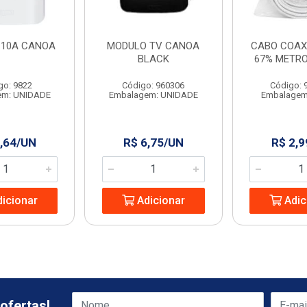
10A CANOA
MODULO TV CANOA
CABO COAXI
BLACK
67% METRO
go: 9822
Código: 960306
Código: 
em: UNIDADE
Embalagem: UNIDADE
Embalagem
,64/UN
R$ 6,75/UN
R$ 2,9
icionar
Adicionar
Adic
ofertas!