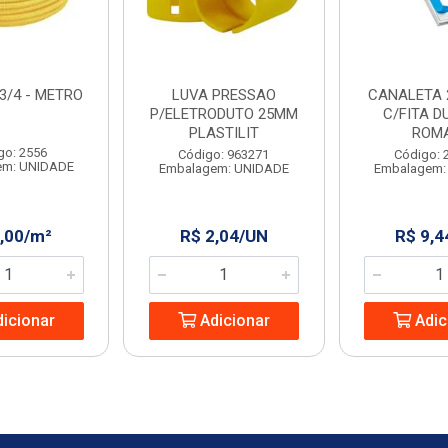
3/4 - METRO
LUVA PRESSAO
CANALETA 
P/ELETRODUTO 25MM
C/FITA D
PLASTILIT
ROM
go: 2556
Código: 963271
Código: 
em: UNIDADE
Embalagem: UNIDADE
Embalagem:
2,00/m²
R$ 2,04/UN
R$ 9,4
icionar
Adicionar
Adic