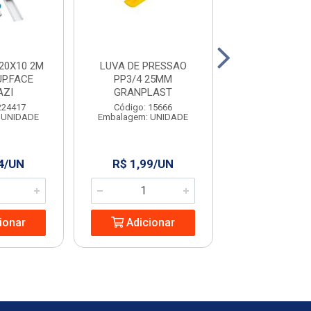
20X10 2M
LUVA DE PRESSAO
MINI DISJU
UP.FACE
PP3/4 25MM
UNIPOLAR 32A 
AZI
GRANPLAST
Código: 963
224417
Código: 15666
Embalagem: U
 UNIDADE
Embalagem: UNIDADE
4/UN
R$ 1,99/UN
R$ 9,53/
ionar
Adicionar
Adicio