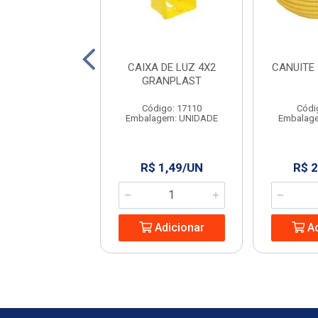
I DISJUNTOR
CAIXA DE LUZ 4X2
CANUITE 
R 32A C ELITEK
GRANPLAST
digo: 963102
Código: 17110
Códi
agem: UNIDADE
Embalagem: UNIDADE
Embalag
 9,53/UN
R$ 1,49/UN
R$ 
Adicionar
Adicionar
Ad