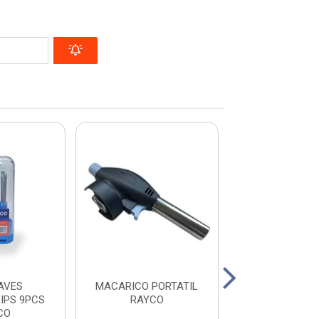
AVES
MACARICO PORTATIL
COLHER PARA P
IPS 9PCS
RAYCO
9” RAYC
CO