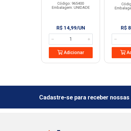
digo: 965444
Código: 965400
Códig
agem: UNIDADE
Embalagem: UNIDADE
Embalag
 13,24/UN
R$ 14,99/UN
R$ 8
Adicionar
Adicionar
Ad
Cadastre-se para receber nossas 