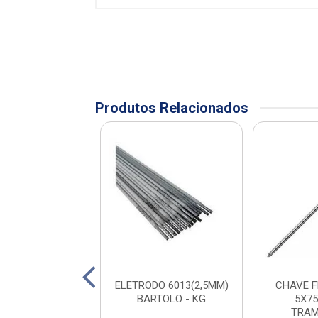
Produtos Relacionados
 PARA PEDREIRO
ELETRODO 6013(2,5MM)
CHAVE 
9” RAYCO
BARTOLO - KG
5X75
TRAM