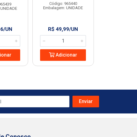
Código: 965440
Código: 965
965439
Embalagem: UNIDADE
Embalagem: U
 UNIDADE
96/UN
R$ 49,99/UN
R$ 13,24
ionar
Adicionar
Adicio
le Conosco