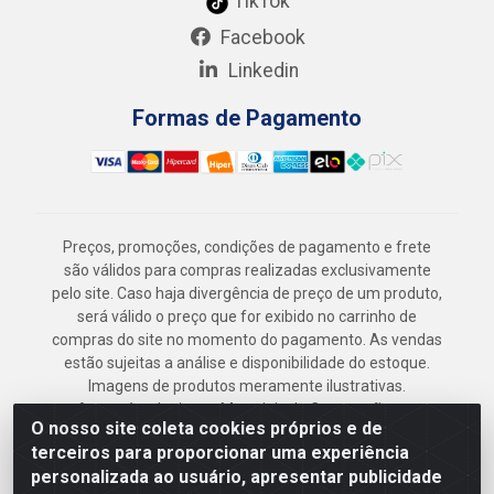
TikTok
Facebook
Linkedin
Formas de Pagamento
Preços, promoções, condições de pagamento e frete
são válidos para compras realizadas exclusivamente
pelo site. Caso haja divergência de preço de um produto,
será válido o preço que for exibido no carrinho de
compras do site no momento do pagamento. As vendas
estão sujeitas a análise e disponibilidade do estoque.
Imagens de produtos meramente ilustrativas.
Armazém Jenipapo Materiais de Construção em
O nosso site coleta cookies próprios e de
Geral LTDA - Rua das Flores, 2691 - Guabiraba,
terceiros para proporcionar uma experiência
Recife/PE - CEP 52.291-630 - CNPJ
personalizada ao usuário, apresentar publicidade
41.097.379/0001-