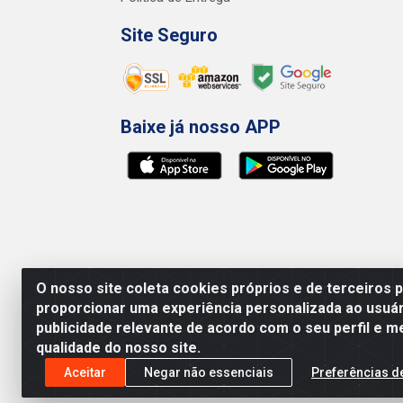
Site Seguro
Baixe já nosso APP
O nosso site coleta cookies próprios e de terceiros 
proporcionar uma experiência personalizada ao usuár
publicidade relevante de acordo com o seu perfil e m
qualidade do nosso site.
Preços, promoções, condições de pagamento e 
será válido o preço que for exibido no carr
Aceitar
Negar não essenciais
Preferências d