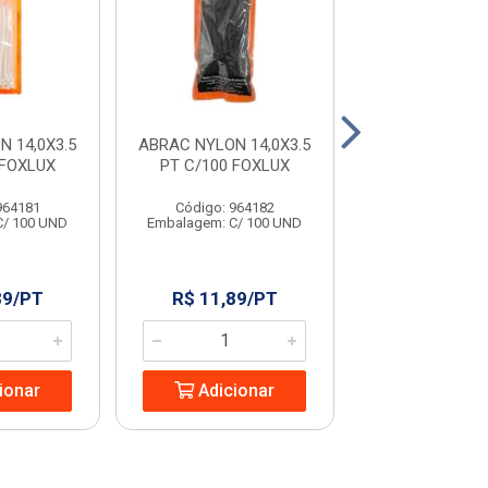
 14,0X3.5
ABRAC NYLON 14,0X3.5
ARAME GALVA
 FOXLUX
PT C/100 FOXLUX
BWG18 1KG G
964181
Código: 964182
Código: 960
C/ 100 UND
Embalagem: C/ 100 UND
Embalagem: 
89/PT
R$ 11,89/PT
R$ 31,35
ionar
Adicionar
Adicio