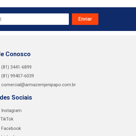
le Conosco
(81) 3441-6899
(81) 99407-6039
comercial@armazemjenipapo.com.br
des Sociais
Instagram
TikTok
Facebook