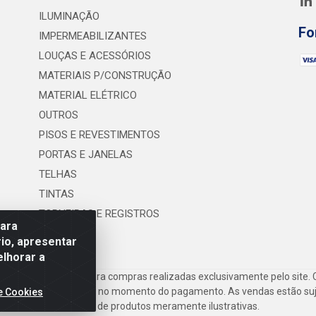
ILUMINAÇÃO
Fo
IMPERMEABILIZANTES
LOUÇAS E ACESSÓRIOS
MATERIAIS P/CONSTRUÇÃO
MATERIAL ELÉTRICO
OUTROS
PISOS E REVESTIMENTOS
PORTAS E JANELAS
TELHAS
TINTAS
TORNEIRAS E REGISTROS
para
UTILIDADES
io, apresentar
elhorar a
frete são válidos para compras realizadas exclusivamente pelo site. 
inho de compras do site no momento do pagamento. As vendas estão suje
e Cookies
Imagens de produtos meramente ilustrativas.