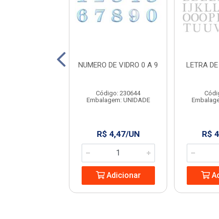
 GALVANIZADO
NUMERO DE VIDRO 0 A 9
LETRA DE
8 1KG GERDAU
digo: 960104
Código: 230644
Códi
lagem: QUILO
Embalagem: UNIDADE
Embalag
 31,35/KG
R$ 4,47/UN
R$ 4
Adicionar
Adicionar
Ad