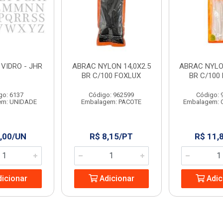
 VIDRO - JHR
ABRAC NYLON 14,0X2.5
ABRAC NYLON
BR C/100 FOXLUX
BR C/100
go: 6137
Código: 962599
Código: 
em: UNIDADE
Embalagem: PACOTE
Embalagem: 
,00/UN
R$ 8,15/PT
R$ 11,
icionar
Adicionar
Adic