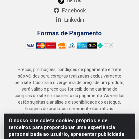
TikTok
Facebook
Linkedin
Formas de Pagamento
Preços, promoções, condições de pagamento e frete
são válidos para compras realizadas exclusivamente
pelo site. Caso haja divergência de preço de um produto,
será válido o preço que for exibido no carrinho de
compras do site no momento do pagamento. As vendas
estão sujeitas a análise e disponibilidade do estoque.
Imagens de produtos meramente ilustrativas.
Armazém Jenipapo Materiais de Construção em
O nosso site coleta cookies próprios e de
Geral LTDA - Rua das Flores, 2691 - Guabiraba,
terceiros para proporcionar uma experiência
Recife/PE - CEP 52.291-630 - CNPJ
personalizada ao usuário, apresentar publicidade
41.097.379/0001-