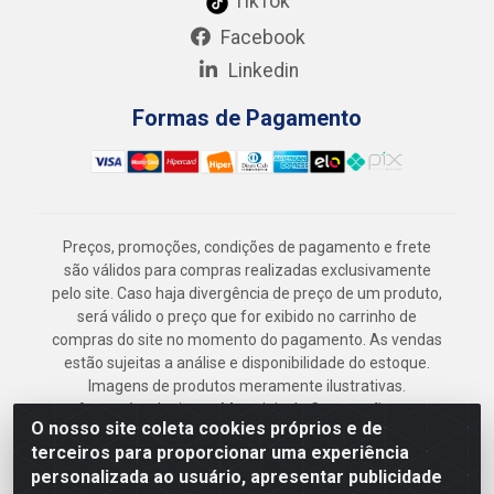
TikTok
Facebook
Linkedin
Formas de Pagamento
Preços, promoções, condições de pagamento e frete
são válidos para compras realizadas exclusivamente
pelo site. Caso haja divergência de preço de um produto,
será válido o preço que for exibido no carrinho de
compras do site no momento do pagamento. As vendas
estão sujeitas a análise e disponibilidade do estoque.
Imagens de produtos meramente ilustrativas.
Armazém Jenipapo Materiais de Construção em
O nosso site coleta cookies próprios e de
Geral LTDA - Rua das Flores, 2691 - Guabiraba,
terceiros para proporcionar uma experiência
Recife/PE - CEP 52.291-630 - CNPJ
personalizada ao usuário, apresentar publicidade
41.097.379/0001-