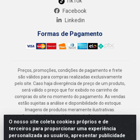
TikTok
Facebook
Linkedin
Formas de Pagamento
Preços, promoções, condições de pagamento e frete
são válidos para compras realizadas exclusivamente
pelo site. Caso haja divergência de preço de um produto,
será válido o preço que for exibido no carrinho de
compras do site no momento do pagamento. As vendas
estão sujeitas a análise e disponibilidade do estoque.
Imagens de produtos meramente ilustrativas.
Armazém Jenipapo Materiais de Construção em
O nosso site coleta cookies próprios e de
Geral LTDA - Rua das Flores, 2691 - Guabiraba,
terceiros para proporcionar uma experiência
Recife/PE - CEP 52.291-630 - CNPJ
personalizada ao usuário, apresentar publicidade
41.097.379/0001-