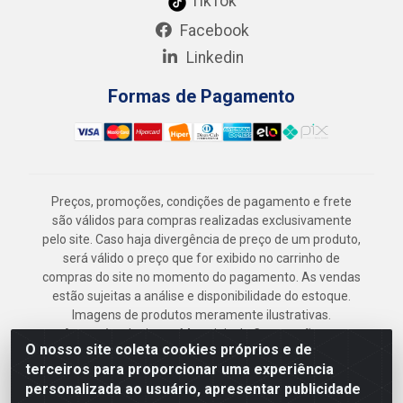
TikTok
Facebook
Linkedin
Formas de Pagamento
Preços, promoções, condições de pagamento e frete
são válidos para compras realizadas exclusivamente
pelo site. Caso haja divergência de preço de um produto,
será válido o preço que for exibido no carrinho de
compras do site no momento do pagamento. As vendas
estão sujeitas a análise e disponibilidade do estoque.
Imagens de produtos meramente ilustrativas.
Armazém Jenipapo Materiais de Construção em
O nosso site coleta cookies próprios e de
Geral LTDA - Rua das Flores, 2691 - Guabiraba,
terceiros para proporcionar uma experiência
Recife/PE - CEP 52.291-630 - CNPJ
personalizada ao usuário, apresentar publicidade
41.097.379/0001-