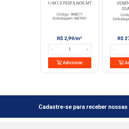
AMONTINA
1/4X1.0 PERFILNOR MT
VENE
GU
digo: 234385
Código: 968271
Códi
agem: UNIDADE
Embalagem: METRO
Embalag
 11,68/UN
R$ 2,99/m²
R$ 2
Adicionar
Adicionar
Ad
Cadastre-se para receber nossas 