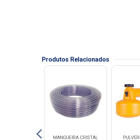
Produtos Relacionados
SOR ESTATICO
MANGUEIRA CRISTAL
PULVER