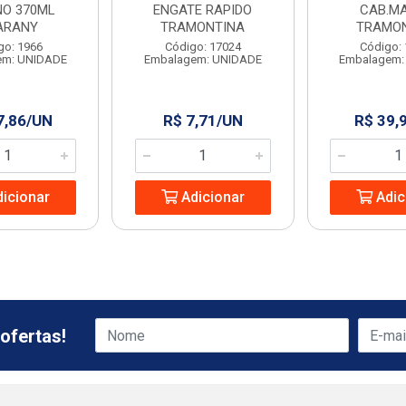
NO 370ML
ENGATE RAPIDO
CAB.MA
ARANY
TRAMONTINA
TRAMO
go: 1966
Código: 17024
Código:
em: UNIDADE
Embalagem: UNIDADE
Embalagem:
7,86/UN
R$ 7,71/UN
R$ 39,
icionar
Adicionar
Adic
ofertas!