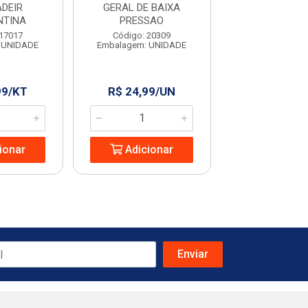
DEIR
GERAL DE BAIXA
TRAMONT
NTINA
PRESSAO
Código: 234
 17017
Código: 20309
Embalagem: U
 UNIDADE
Embalagem: UNIDADE
99/KT
R$ 24,99/UN
R$ 11,68
ionar
Adicionar
Adicio