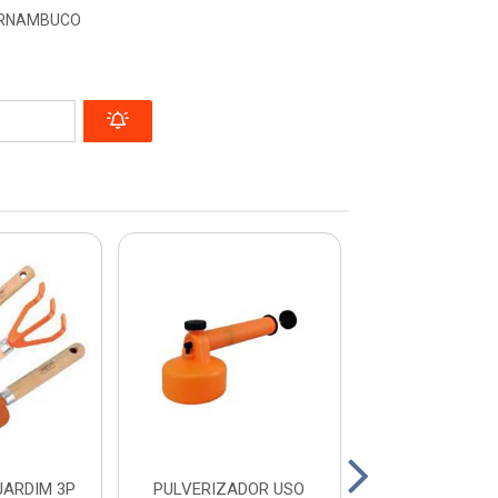
PERNAMBUCO
ARDIM 3P
PULVERIZADOR USO
ASPERSOR ES