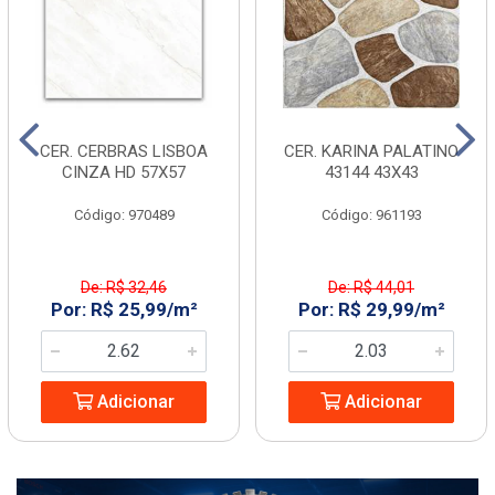
CER. CERBRAS LISBOA
CER. KARINA PALATINO
CINZA HD 57X57
43144 43X43
Código: 970489
Código: 961193
De: R$ 32,46
De: R$ 44,01
Por: R$ 25,99/m²
Por: R$ 29,99/m²
Adicionar
Adicionar