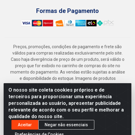
Formas de Pagamento
Preços, promoções, condições de pagamento e frete são
válidos para compras realizadas exclusivamente pelo site.
Caso haja divergência de preço de um produto, será válido o
preço que for exibido no carrinho de compras do site no
momento do pagamento. As vendas estão sujeitas a análise
e disponibilidade do estoque. Imagens de produtos
meramente ilustrativas.
O nosso site coleta cookies próprios e de
Armazém Jenipapo Materiais de Construção em Geral
terceiros para proporcionar uma experiência
LTDA - Rua das Flores, 2691 - Guabiraba, Recife/PE - CEP
personalizada ao usuário, apresentar publicidade
52.291-630 - CNPJ 41.097.379/0001-
relevante de acordo com o seu perfil e melhorar a
qualidade do nosso site.
Aceitar
Negar não essenciais
Preferências de Cookies