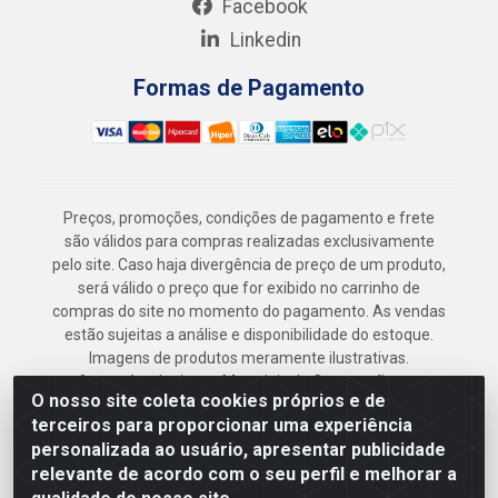
Facebook
Linkedin
Formas de Pagamento
Preços, promoções, condições de pagamento e frete
são válidos para compras realizadas exclusivamente
pelo site. Caso haja divergência de preço de um produto,
será válido o preço que for exibido no carrinho de
compras do site no momento do pagamento. As vendas
estão sujeitas a análise e disponibilidade do estoque.
Imagens de produtos meramente ilustrativas.
Armazém Jenipapo Materiais de Construção em
O nosso site coleta cookies próprios e de
Geral LTDA - Rua das Flores, 2691 - Guabiraba,
terceiros para proporcionar uma experiência
Recife/PE - CEP 52.291-630 - CNPJ
personalizada ao usuário, apresentar publicidade
41.097.379/0001-
relevante de acordo com o seu perfil e melhorar a