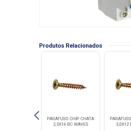
Produtos Relacionados
SO CHIP CHATA
PARAFUSO CHIP CHATA
PARAFUSO
0X50 WAVES
2,5X16 BC WAVES
3,0X12