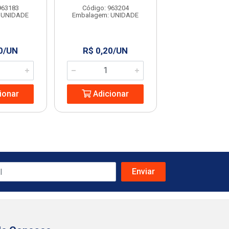
963183
Código: 963204
Código: 963
 UNIDADE
Embalagem: UNIDADE
Embalagem: U
0/UN
R$ 0,20/UN
R$ 0,60/
ionar
Adicionar
Adicio