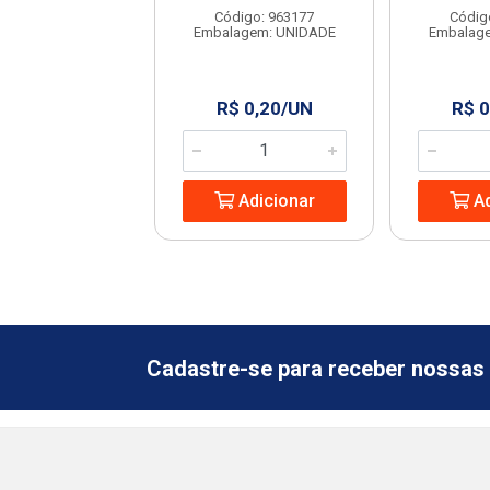
digo: 963237
Código: 963177
Códig
agem: UNIDADE
Embalagem: UNIDADE
Embalag
 0,60/UN
R$ 0,20/UN
R$ 0
Adicionar
Adicionar
Ad
Cadastre-se para receber nossas 