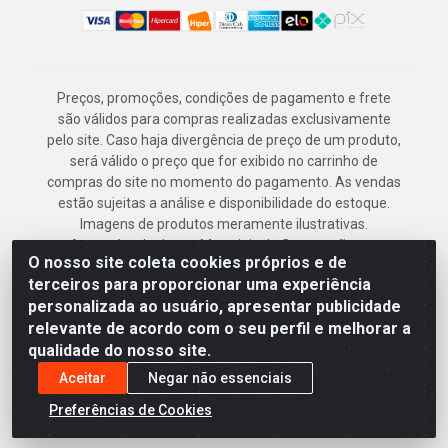
Preços, promoções, condições de pagamento e frete
são válidos para compras realizadas exclusivamente
pelo site. Caso haja divergência de preço de um produto,
será válido o preço que for exibido no carrinho de
compras do site no momento do pagamento. As vendas
estão sujeitas a análise e disponibilidade do estoque.
Imagens de produtos meramente ilustrativas.
Armazém Jenipapo Materiais de Construção em
O nosso site coleta cookies próprios e de
Geral LTDA - Rua das Flores, 2691 - Guabiraba,
terceiros para proporcionar uma experiência
Recife/PE - CEP 52.291-630 - CNPJ
personalizada ao usuário, apresentar publicidade
41.097.379/0001-
relevante de acordo com o seu perfil e melhorar a
qualidade do nosso site.
Aceitar
Negar não essenciais
Preferências de Cookies