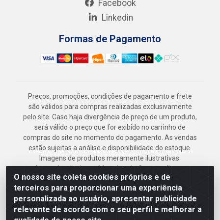
Facebook
Linkedin
Formas de Pagamento
Preços, promoções, condições de pagamento e frete
são válidos para compras realizadas exclusivamente
pelo site. Caso haja divergência de preço de um produto,
será válido o preço que for exibido no carrinho de
compras do site no momento do pagamento. As vendas
estão sujeitas a análise e disponibilidade do estoque.
Imagens de produtos meramente ilustrativas.
Armazém Jenipapo Materiais de Construção em
O nosso site coleta cookies próprios e de
Geral LTDA - Rua das Flores, 2691 - Guabiraba,
terceiros para proporcionar uma experiência
Recife/PE - CEP 52.291-630 - CNPJ
personalizada ao usuário, apresentar publicidade
41.097.379/0001-
relevante de acordo com o seu perfil e melhorar a