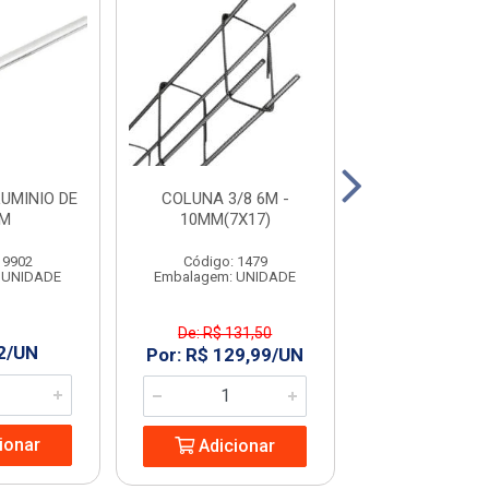
UMINIO DE
COLUNA 3/8 6M -
ARAME 18 P
CM
10MM(7X17)
MULTILI
 9902
Código: 1479
Código: 19
 UNIDADE
Embalagem: UNIDADE
Embalagem: U
De: R$ 131,50
2/UN
R$ 19,99
Por: R$ 129,99/UN
ionar
Adicio
Adicionar