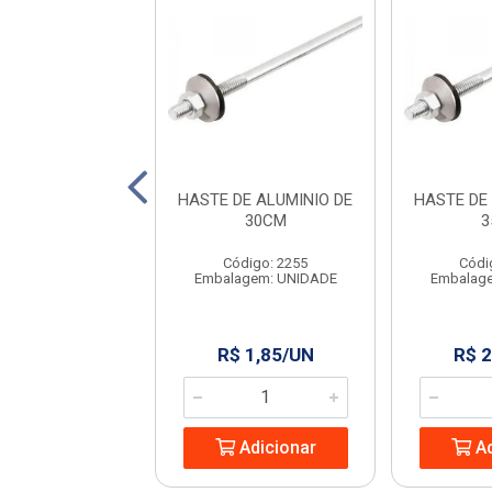
ME 18 PRETO
HASTE DE ALUMINIO DE
HASTE DE
MULTILIT
30CM
3
ódigo: 1960
Código: 2255
Códi
agem: UNIDADE
Embalagem: UNIDADE
Embalag
 19,99/KG
R$ 1,85/UN
R$ 2
Adicionar
Adicionar
Ad