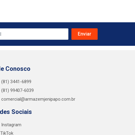
le Conosco
(81) 3441-6899
(81) 99407-6039
comercial@armazemjenipapo.com.br
des Sociais
Instagram
TikTok