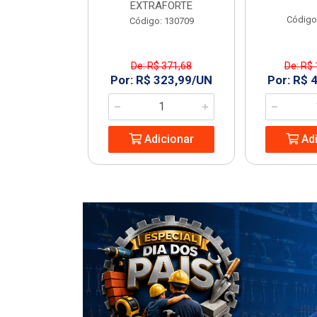
EXTRAFORTE
: 963994
Código
Código: 130709
De: R$ 371,68
De: R$ 
1,23/UN
Por: R$ 323,99/UN
Por: R$ 
icionar
Adicionar
Adi