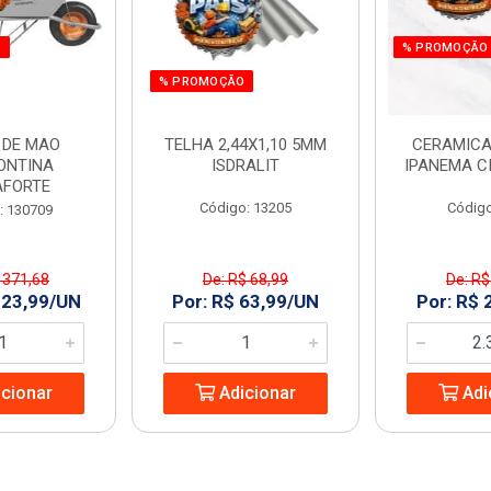
O
% PROMOÇÃO
% PROMOÇÃO
 DE MAO
TELHA 2,44X1,10 5MM
CERAMICA
ONTINA
ISDRALIT
IPANEMA C
AFORTE
Código: 13205
Código
: 130709
 371,68
De: R$ 68,99
De: R$
323,99/UN
Por: R$ 63,99/UN
Por: R$ 
cionar
Adicionar
Adi