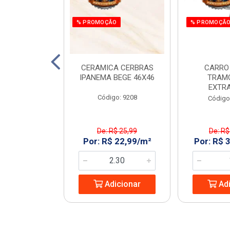
O
% PROMOÇÃO
% PROMOÇÃ
 E PARAF 12V
CERAMICA CERBRAS
CARRO
3PCS RAZI
IPANEMA BEGE 46X46
TRAM
EXTR
: 970266
Código: 9208
Código
$ 161,55
De: R$ 25,99
De: R$
 119,99/UN
Por: R$ 22,99/m²
Por: R$ 
icionar
Adicionar
Adi