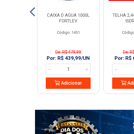
TO 150 SN 6M
CAIXA D AGUA 1000L
TELHA 2,4
ECON
FORTLEV
ISD
: 968977
Código: 1451
Código
De: R$ 479,99
De: R
8,74/UN
Por: R$ 439,99/UN
Por: R$
icionar
Adicionar
Adi