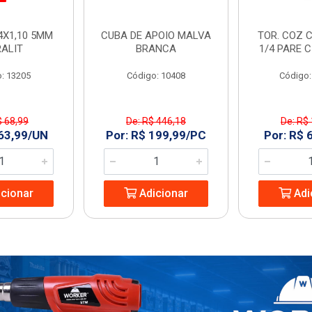
4X1,10 5MM
CUBA DE APOIO MALVA
TOR. COZ C
RALIT
BRANCA
1/4 PARE 
: 13205
Código: 10408
Código:
$ 68,99
De: R$ 446,18
De: R$
 63,99/UN
Por: R$ 199,99/PC
Por: R$ 
cionar
Adicionar
Adi