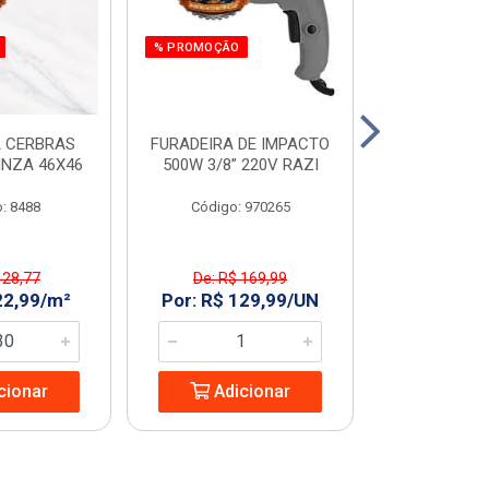
% PROMOÇÃO
% PROMOÇÃO
 CERBRAS
FURADEIRA DE IMPACTO
SERRA MAR. 
INZA 46X46
500W 3/8” 220V RAZI
AMARELO T
: 8488
Código: 970265
Código:
 28,77
De: R$ 169,99
De: R$ 
22,99/m²
Por: R$ 129,99/UN
Por: R$ 2
cionar
Adicionar
Adic