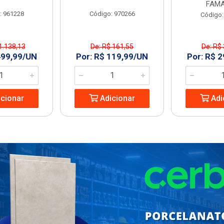
FAMA
: 961228
Código: 970266
Código:
1.138,13
De: R$ 161,55
De: R$
499,99/UN
Por: R$ 119,99/UN
Por: R$ 
cionar
Adicionar
Adi