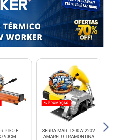
% PROMOÇÃO
R PISO E
SERRA MAR. 1200W 220V
ESCADA RES.
O 90CM
AMARELO TRAMONTINA
ALUM