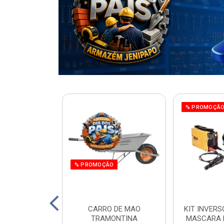
% PROMOÇÃ
% PROMOÇÃO
220W ORBITAL
CARRO DE MAO
KIT INVERS
 WORKER
TRAMONTINA
MASCARA 