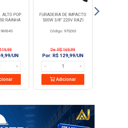
. ALTO POP
FURADEIRA DE IMPACTO
PIA C/COL
C50 RAINHA
500W 3/8” 220V RAZI
GARDENIA
 969345
Código: 970265
Código
 119,99
De: R$ 169,99
De: R$ 
69,99/UN
Por: R$ 129,99/UN
Por: R$ 1
cionar
Adicionar
Adic