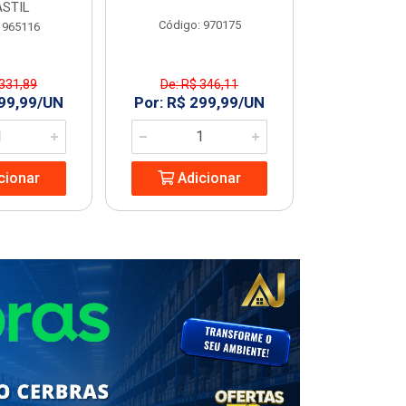
STIL
Código: 970175
Código
 965116
 331,89
De: R$ 346,11
R$ 227
299,99/UN
Por: R$ 299,99/UN
Adic
cionar
Adicionar