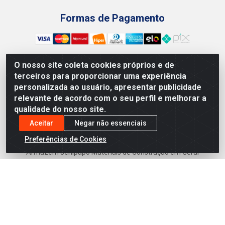
Formas de Pagamento
O nosso site coleta cookies próprios e de
terceiros para proporcionar uma experiência
Preços, promoções, condições de pagamento e frete são
personalizada ao usuário, apresentar publicidade
válidos para compras realizadas exclusivamente pelo site.
relevante de acordo com o seu perfil e melhorar a
Caso haja divergência de preço de um produto, será válido o
qualidade do nosso site.
preço que for exibido no carrinho de compras do site no
momento do pagamento. As vendas estão sujeitas a análise
Aceitar
Negar não essenciais
e disponibilidade do estoque. Imagens de produtos
Preferências de Cookies
meramente ilustrativas.
Armazém Jenipapo Materiais de Construção em Geral
LTDA - Rua das Flores, 2691 - Guabiraba, Recife/PE - CEP
52.291-630 - CNPJ 41.097.379/0001-