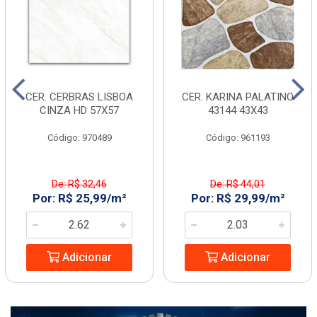
CER. CERBRAS LISBOA
CER. KARINA PALATINO
CINZA HD 57X57
43144 43X43
Código: 970489
Código: 961193
De: R$ 32,46
De: R$ 44,01
Por: R$ 25,99/m²
Por: R$ 29,99/m²
Adicionar
Adicionar