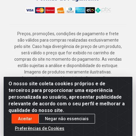
Preços, promoções, condições de pagamento e frete
são válidos para compras realizadas exclusivamente
pelo site. Caso haja divergência de preço de um produto,
será válido o preço que for exibido no carrinho de
compras do site no momento do pagamento. As vendas
estão sujeitas a análise e disponibilidade do estoque.
Imagens de produtos meramente ilustrativas.
Armazém Jenipapo Materiais de Construção em
O nosso site coleta cookies próprios e de
Geral LTDA - Rua das Flores, 2691 - Guabiraba,
terceiros para proporcionar uma experiência
Recife/PE - CEP 52.291-630 - CNPJ
personalizada ao usuário, apresentar publicidade
41.097.379/0001-
relevante de acordo com o seu perfil e melhorar a
qualidade do nosso site.
Aceitar
Negar não essenciais
Preferências de Cookies